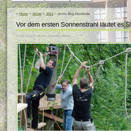
überspringen
Home
Archiv
2013
Archiv Blog Einzelseite
Vor dem ersten Sonnenstrahl läutet es S
17.08.2013 07:44
von Johannes Menze