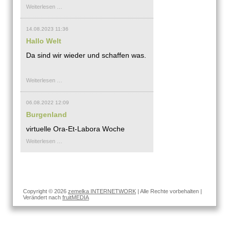
Timing
Weiterlesen …
ist
Alles
14.08.2023 11:36
Hallo Welt
Da sind wir wieder und schaffen was.
Hallo
Weiterlesen …
Welt
06.08.2022 12:09
Burgenland
virtuelle Ora-Et-Labora Woche
Burgenland
Weiterlesen …
Copyright © 2026
zemelka INTERNETWORK
| Alle Rechte vorbehalten |
Verändert nach
fruitMEDIA