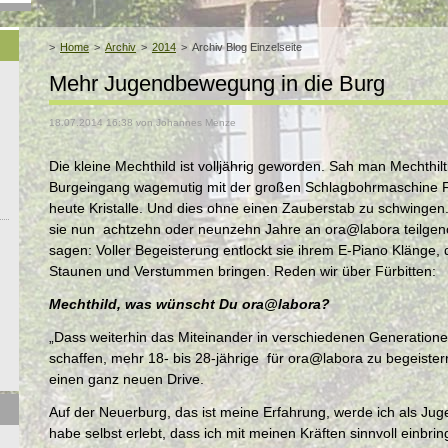
Home
Archiv
2014
Archiv Blog Einzelseite
Mehr Jugendbewegung in die Burg
18.07.2014 16:38
von Johannes Menze
Die kleine Mechthild ist volljährig geworden. Sah man Mechthil
Burgeingang wagemutig mit der großen Schlagbohrmaschine F
heute Kristalle. Und dies ohne einen Zauberstab zu schwingen. S
sie nun achtzehn oder neunzehn Jahre an ora@labora teilge
sagen: Voller Begeisterung entlockt sie ihrem E-Piano Klänge, 
Staunen und Verstummen bringen. Reden wir über Fürbitten:
Mechthild, was wünscht Du ora@labora?
„Dass weiterhin das Miteinander in verschiedenen Generatione
schaffen, mehr 18- bis 28-jährige für ora@labora zu begeist
einen ganz neuen Drive.
Auf der Neuerburg, das ist meine Erfahrung, werde ich als Ju
habe selbst erlebt, dass ich mit meinen Kräften sinnvoll einbr