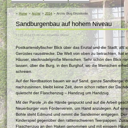
überspringen
Home
Archiv
2014
Archiv Blog Einzelseite
Sandburgenbau auf hohem Niveau
17.07.2014 13:36
von Johannes Menze
Postkartenidyllischer Blick über das Enztal und die Stadt, als
Gerüstes rausstrecke. Die Welt von oben zu betrachten, hat
Häuser, stecknadelgroße Menschen. Sehr schön den Blick ru
lassen, über die Burg, in den Burghof, wo die Menschen erhe
schreien.
Auf der Nordbastion bauen wir auf Sand, ganze Sandberge, d
nachzusinnen, bleibt keine Zeit, denn schon rattert der Dac
quietscht der Flaschenzug – Handzug um Handzug.
Mit der Parole „in die Hände gespuckt und auf die Arbeit ge
Neuerburger vom Förderverein, um Hand anzulegen. Auf einer
Bohle steht Edmund und nimmt die Sandeimer entgegen. Der r
Kinderspiel gegenüber den rattenschweren Teerpappen. Zus
Flaschenzug an den Haken genommen und mit einigem Hauruc