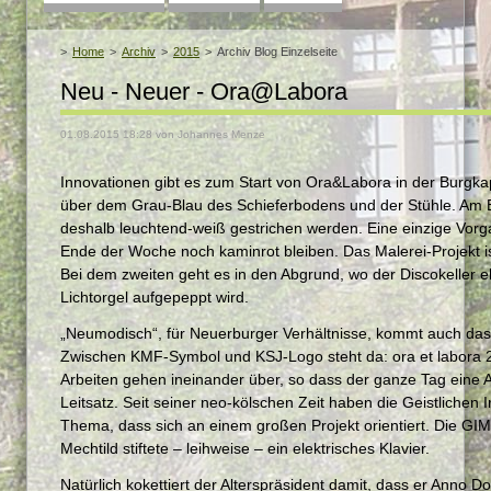
überspringen
Home
Archiv
2015
Archiv Blog Einzelseite
Neu - Neuer - Ora@Labora
01.08.2015 18:28
von Johannes Menze
Innovationen gibt es zum Start von Ora&Labora in der Burgka
über dem Grau-Blau des Schieferbodens und der Stühle. Am E
deshalb leuchtend-weiß gestrichen werden. Eine einzige Vorg
Ende der Woche noch kaminrot bleiben. Das Malerei-Projekt i
Bei dem zweiten geht es in den Abgrund, wo der Discokeller el
Lichtorgel aufgepeppt wird.
„Neumodisch“, für Neuerburger Verhältnisse, kommt auch d
Zwischen KMF-Symbol und KSJ-Logo steht da: ora et labora
Arbeiten gehen ineinander über, so dass der ganze Tag eine Ar
Leitsatz. Seit seiner neo-kölschen Zeit haben die Geistlichen
Thema, dass sich an einem großen Projekt orientiert. Die GIM
Mechtild stiftete – leihweise – ein elektrisches Klavier.
Natürlich kokettiert der Alterspräsident damit, dass er Anno 