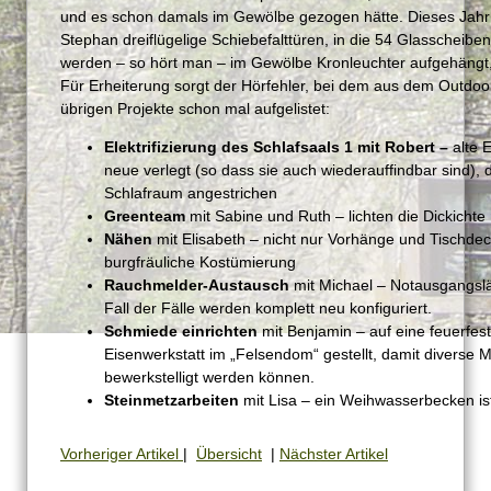
und es schon damals im Gewölbe gezogen hätte. Dieses Jahr 
Stephan dreiflügelige Schiebefalttüren, in die 54 Glasscheib
werden – so hört man – im Gewölbe Kronleuchter aufgehängt, 
Für Erheiterung sorgt der Hörfehler, bei dem aus dem Outdoo
übrigen Projekte schon mal aufgelistet:
Elektrifizierung des Schlafsaals 1 mit Robert –
alte 
neue verlegt (so dass sie auch wiederauffindbar sind),
Schlafraum angestrichen
Greenteam
mit Sabine und Ruth – lichten die Dickichte
Nähen
mit Elisabeth – nicht nur Vorhänge und Tischdec
burgfräuliche Kostümierung
Rauchmelder-Austausch
mit Michael – Notausgangsl
Fall der Fälle werden komplett neu konfiguriert.
Schmiede einrichten
mit Benjamin – auf eine feuerfes
Eisenwerkstatt im „Felsendom“ gestellt, damit diverse
bewerkstelligt werden können.
Steinmetzarbeiten
mit Lisa – ein Weihwasserbecken is
Vorheriger Artikel
|
Übersicht
|
Nächster Artikel