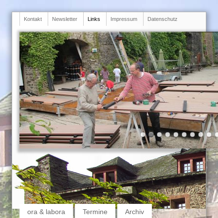
Navigation
Kontakt
Newsletter
Links
Impressum
Datenschutz
überspringen
Navigation
ora & labora
Termine
Archiv