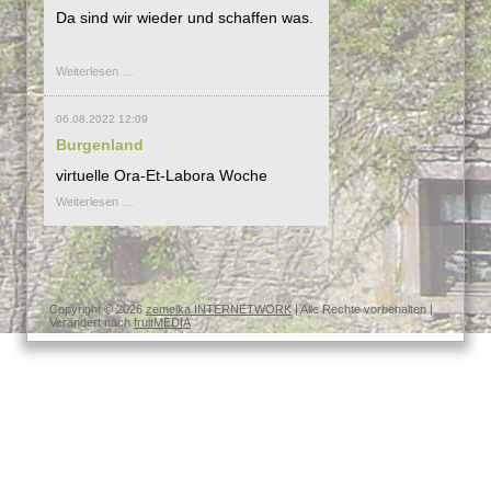
Da sind wir wieder und schaffen was.
Hallo
Weiterlesen …
Welt
06.08.2022 12:09
Burgenland
virtuelle Ora-Et-Labora Woche
Burgenland
Weiterlesen …
Copyright © 2026
zemelka INTERNETWORK
| Alle Rechte vorbehalten |
Verändert nach
fruitMEDIA